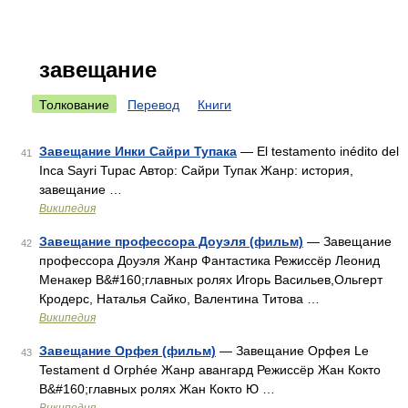
завещание
Толкование
Перевод
Книги
Завещание Инки Сайри Тупака
— El testamento inédito del
41
Inca Sayri Tupac Автор: Сайри Тупак Жанр: история,
завещание …
Википедия
Завещание профессора Доуэля (фильм)
— Завещание
42
профессора Доуэля Жанр Фантастика Режиссёр Леонид
Менакер В&#160;главных ролях Игорь Васильев,Ольгерт
Кродерс, Наталья Сайко, Валентина Титова …
Википедия
Завещание Орфея (фильм)
— Завещание Орфея Le
43
Testament d Orphée Жанр авангард Режиссёр Жан Кокто
В&#160;главных ролях Жан Кокто Ю …