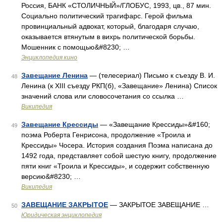
Россия, БАНК «СТОЛИЧНЫЙ»/ГЛОБУС, 1993, цв., 87 мин.
Социально политический трагифарс. Герой фильма
провинциальный адвокат, который, благодаря случаю,
оказывается втянутым в вихрь политической борьбы.
Мошенник с помощью&#8230; …
Энциклопедия кино
Завещание Ленина
— (телесериал) Письмо к съезду В. И.
48
Ленина (к XIII съезду РКП(б), «Завещание» Ленина) Список
значений слова или словосочетания со ссылка …
Википедия
Завещание Крессиды
— «Завещание Крессиды»&#160;
49
поэма Роберта Генрисона, продолжение «Троила и
Крессиды» Чосера. История создания Поэма написана до
1492 года, представляет собой шестую книгу, продолжение
пяти книг «Троила и Крессиды», и содержит собственную
версию&#8230; …
Википедия
ЗАВЕЩАНИЕ ЗАКРЫТОЕ
— ЗАКРЫТОЕ ЗАВЕЩАНИЕ …
50
Юридическая энциклопедия