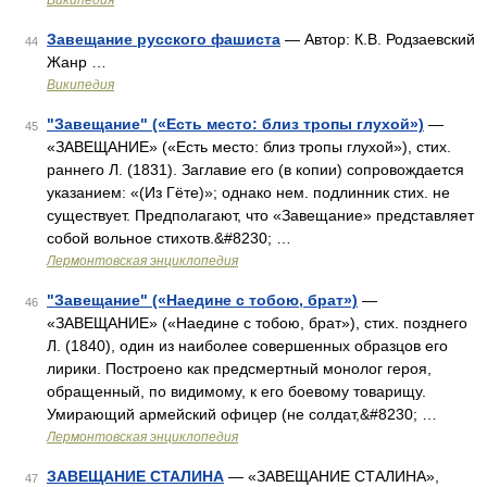
Википедия
Завещание русского фашиста
— Автор: К.В. Родзаевский
44
Жанр …
Википедия
"Завещание" («Есть место: близ тропы глухой»)
—
45
«ЗАВЕЩАНИЕ» («Есть место: близ тропы глухой»), стих.
раннего Л. (1831). Заглавие его (в копии) сопровождается
указанием: «(Из Гёте)»; однако нем. подлинник стих. не
существует. Предполагают, что «Завещание» представляет
собой вольное стихотв.&#8230; …
Лермонтовская энциклопедия
"Завещание" («Наедине с тобою, брат»)
—
46
«ЗАВЕЩАНИЕ» («Наедине с тобою, брат»), стих. позднего
Л. (1840), один из наиболее совершенных образцов его
лирики. Построено как предсмертный монолог героя,
обращенный, по видимому, к его боевому товарищу.
Умирающий армейский офицер (не солдат,&#8230; …
Лермонтовская энциклопедия
ЗАВЕЩАНИЕ СТАЛИНА
— «ЗАВЕЩАНИЕ СТАЛИНА»,
47